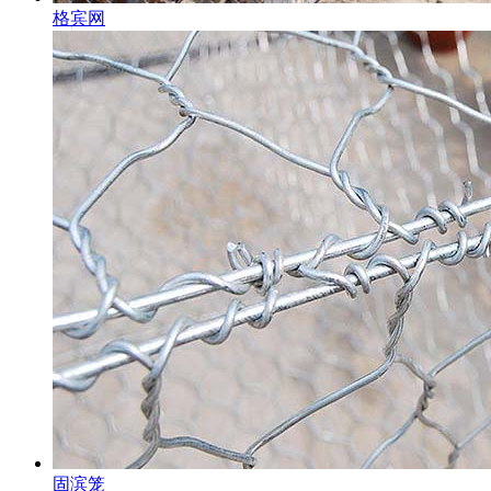
格宾网
固滨笼