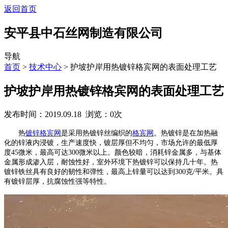
返回首页
安平县中石丝网制造有限公司
导航
首页
>
技术中心
> 护坡护岸用热镀锌格宾网的表面处理工艺
护坡护岸用热镀锌格宾网的表面处理工艺
发布时间：2019.09.18 浏览：
0
次
热
镀锌格宾网
是采用热镀锌丝编织的
格宾网
。热镀锌是在加热融
化的锌液内浸镀，生产速度快，镀层厚但不均匀，市场允许的最低厚
度
45
微米，最高可达
300
微米以上。颜色较暗，消耗锌金属多，与基体
金属形成渗入层，耐蚀性好，室外环境下热镀锌可以保持几十年。热
镀锌铁丝具有良好的韧性和弹性，最高上锌量可以达到
300
克
/
平米。具
有镀锌层厚，抗腐蚀性强等特性。