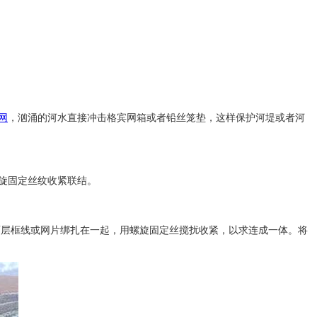
网
，汹涌的河水直接冲击格宾
网
箱或者铅丝笼垫，这样保护河堤或者河
旋固定丝纹收紧联结。
面层框线或网片绑扎在一起，用螺旋固定丝搅扰收紧，以求连成一体。将