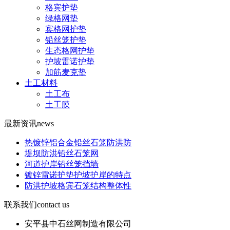
格宾护垫
绿格网垫
宾格网护垫
铅丝笼护垫
生态格网护垫
护坡雷诺护垫
加筋麦克垫
土工材料
土工布
土工膜
最新资讯
news
热镀锌铝合金铅丝石笼防洪防
堤坝防洪铅丝石笼网
河道护岸铅丝笼挡墙
镀锌雷诺护垫护坡护岸的特点
防洪护坡格宾石笼结构整体性
联系我们
contact us
安平县中石丝网制造有限公司