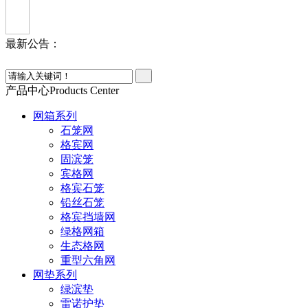
最新公告：
产品中心
Products Center
网箱系列
石笼网
格宾网
固滨笼
宾格网
格宾石笼
铅丝石笼
格宾挡墙网
绿格网箱
生态格网
重型六角网
网垫系列
绿滨垫
雷诺护垫