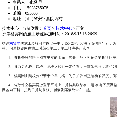
联系人：张经理
手机：15028765076
邮编：053600
地址：河北省安平县院西村
技术中心
当前位置：
首页
>
技术中心
>正文
护岸格宾网的施工步骤
添加时间：2018/9/15 16:26:09
护岸
格宾网
的施工步骤可咨询安平中，150-2876-5076（微信同号），
为
槽。河道格宾
网
在施工时怎么施工，施工顺序是什么？
1、将折叠好的格宾
网
在平实的地面上展开，然后将多余的折痕压平
2、将前后面板、底板、隔板立起到一定位置，呈箱体形状，将相邻
3、格宾
网
由隔板分成若干个单元格，为了加强网垫结构的强度，所
4、将数件空格宾
网
放置于平地上，并将其联结在一起.在有下层网
网盖向下折，拉到位并与前板、侧板及隔板绞合在一起。