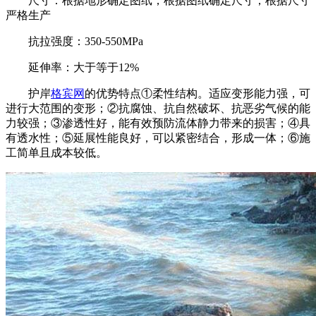
尺寸：根据地形确定图纸，根据图纸确定尺寸，根据尺寸
严格生产
抗拉强度：350-550MPa
延伸率：大于等于12%
护岸
格宾网
的优势特点①柔性结构。适应变形能力强，可
进行大范围的变形；②抗腐蚀、抗自然破坏、抗恶劣气候的能
力较强；③渗透性好，能有效预防流体静力带来的损害；④具
有透水性；⑤延展性能良好，可以紧密结合，形成一体；⑥施
工简单且成本较低。