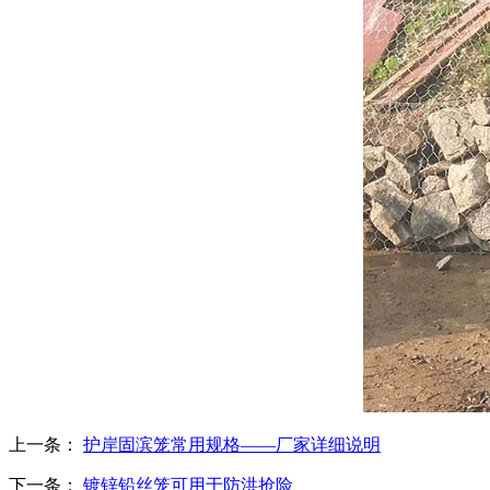
上一条：
护岸固滨笼常用规格——厂家详细说明
下一条：
镀锌铅丝笼可用于防洪抢险