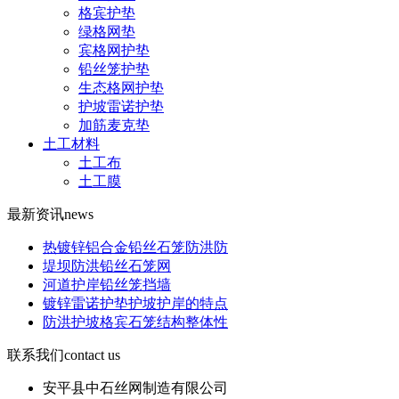
格宾护垫
绿格网垫
宾格网护垫
铅丝笼护垫
生态格网护垫
护坡雷诺护垫
加筋麦克垫
土工材料
土工布
土工膜
最新资讯
news
热镀锌铝合金铅丝石笼防洪防
堤坝防洪铅丝石笼网
河道护岸铅丝笼挡墙
镀锌雷诺护垫护坡护岸的特点
防洪护坡格宾石笼结构整体性
联系我们
contact us
安平县中石丝网制造有限公司