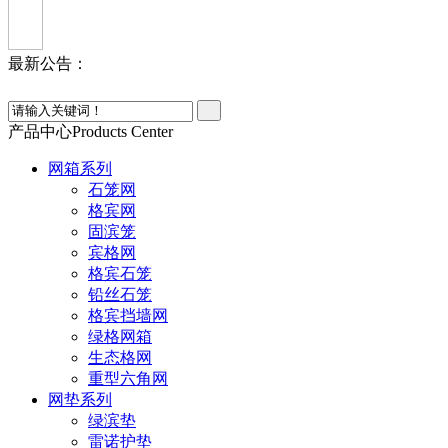
最新公告：
产品中心
Products Center
网箱系列
石笼网
格宾网
固滨笼
宾格网
格宾石笼
铅丝石笼
格宾挡墙网
绿格网箱
生态格网
重型六角网
网垫系列
绿滨垫
雷诺护垫