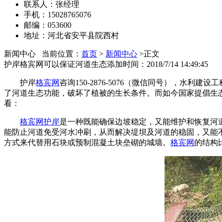
联系人：张经理
手机：15028765076
邮编：053600
地址：河北省安平县院西村
新闻中心
当前位置：
首页
>
新闻中心
>正文
护岸格宾网可以保证河道生态
添加时间：2018/7/14 14:49:45
护岸
格宾网
咨询150-2876-5076（微信同号），
了河道生态功能，破坏了植被的生长条件。而如今国家提倡生
看：
格宾网护岸
是一种既能确保边坡稳定，又能维护和恢复河
能防止河道免受河水冲刷，从而解决堤坝及河道的稳固，又能
方式来代替用石块或预制混凝土块垒砌的城墙。
格宾网
的结构