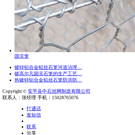
固滨笼
镀锌铝合金铅丝石笼河道治理…
镀高尔凡固滨石笼的生产工艺…
热镀锌铝合金铅丝石笼防洪防…
Copyright ©
安平县中石丝网制造有限公司
联系人：张经理 手机：15028765076
打通话
发短信
联系
分享