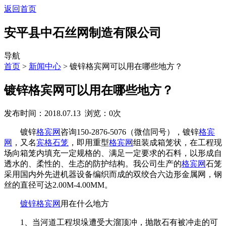
返回首页
安平县中石丝网制造有限公司
导航
首页
>
新闻中心
> 镀锌格宾网可以用在哪些地方？
镀锌格宾网可以用在哪些地方？
发布时间：2018.07.13 浏览：
0
次
镀锌
格宾网
咨询150-2876-5076（微信同号），镀锌
格宾
网
，又名
宾格石笼
，即用重型
格宾网
组装成箱笼状，在工程现
场向箱笼内填充一定规格的、满足一定要求的石料，以形成自
透水的、柔性的、生态的防护结构。我公司生产的
格宾网
石笼
采用国内外先进机器设备编织而成的双绞合六边形金属网，钢
丝的直径可达2.00M-4.00MM。
镀锌格宾网
用在什么地方
1、当河道工程坝垛遭受大溜顶冲，抛散石有被冲走的可