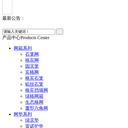
最新公告：
产品中心
Products Center
网箱系列
石笼网
格宾网
固滨笼
宾格网
格宾石笼
铅丝石笼
格宾挡墙网
绿格网箱
生态格网
重型六角网
网垫系列
绿滨垫
雷诺护垫