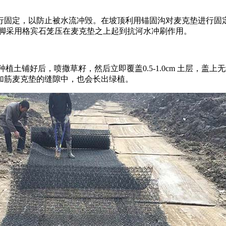
定，以防止被水流冲毁。在坡顶利用锚固沟对麦克垫进行固定，锚固沟
护脚采用格宾石笼压在麦克垫之上起到抗河水冲刷作用。
，种植土铺好后，喷撒草籽，然后立即覆盖0.5-1.0cm 土层
加筋麦克垫的缝隙中，也会长出绿植。