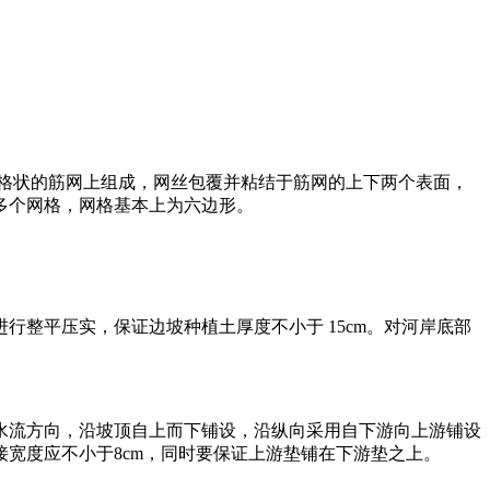
平面网格状的筋网上组成，网丝包覆并粘结于筋网的上下两个表面，
多个网格，网格基本上为六边形。
整平压实，保证边坡种植土厚度不小于 15cm。对河岸底部
水流方向，沿坡顶自上而下铺设，沿纵向采用自下游向上游铺设
宽度应不小于8cm，同时要保证上游垫铺在下游垫之上。