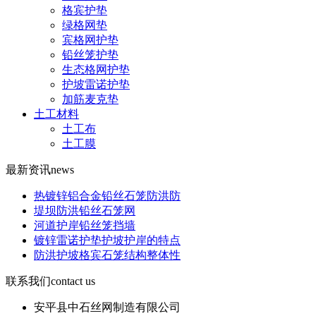
格宾护垫
绿格网垫
宾格网护垫
铅丝笼护垫
生态格网护垫
护坡雷诺护垫
加筋麦克垫
土工材料
土工布
土工膜
最新资讯
news
热镀锌铝合金铅丝石笼防洪防
堤坝防洪铅丝石笼网
河道护岸铅丝笼挡墙
镀锌雷诺护垫护坡护岸的特点
防洪护坡格宾石笼结构整体性
联系我们
contact us
安平县中石丝网制造有限公司