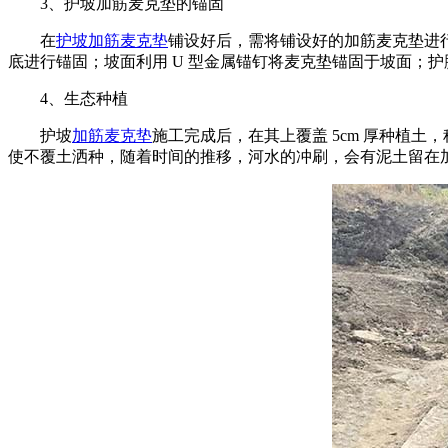
3、护坡加筋麦克垫的锚固
在
护坡加筋麦克垫
铺设好后，需将铺设好的加筋麦克垫进行固
底进行锚固；坡面利用 U 型金属锚钉将麦克垫锚固于坡面；
4、生态种植
护坡
加筋麦克垫
施工完成后，在其上覆盖 5cm 厚种植土
使不覆土洒种，随着时间的推移，河水的冲刷，会有泥土留在