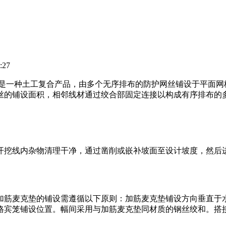
:27
坡加筋麦克垫是一种土工复合产品，由多个无序排布的防护网丝铺设于
丝的铺设面积，相邻线材通过绞合部固定连接以构成有序排布的
挖线内杂物清理干净，通过凿削或嵌补坡面至设计坡度，然后进行
加筋麦克垫的铺设需遵循以下原则：加筋麦克垫铺设方向垂直于
格宾笼铺设位置。幅间采用与加筋麦克垫同材质的钢丝绞和。搭接