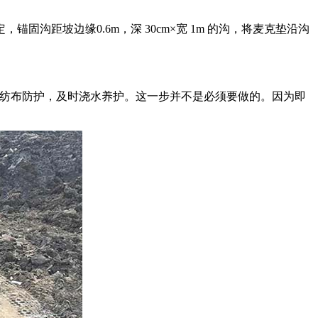
距坡边缘0.6m，深 30cm×宽 1m 的沟，将麦克垫沿沟
，盖上无纺布防护，及时浇水养护。这一步并不是必须要做的。因为即