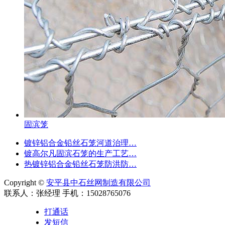
固滨笼
镀锌铝合金铅丝石笼河道治理…
镀高尔凡固滨石笼的生产工艺…
热镀锌铝合金铅丝石笼防洪防…
Copyright ©
安平县中石丝网制造有限公司
联系人：张经理 手机：15028765076
打通话
发短信